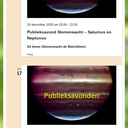
v
e
10 december 2025 om 20:00
-
22:00
Publieksavond Sterrenwacht – Saturnus en
n
Neptunus
De Imme (Sterrenwacht de Weerribben)
n
Free
a
WO
17
v
i
g