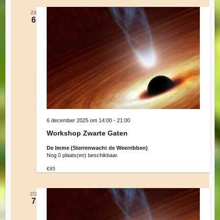
e
e
ZA
6
n
n
n
a
Z
v
o
i
g
e
6 december 2025 om 14:00
-
21:00
a
Workshop Zwarte Gaten
t
k
De Imme (Sterrenwacht de Weerribben)
i
Nog 0 plaats(en) beschikbaar.
e
€85
e
ZO
n
7