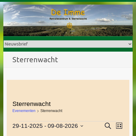
Doorgaan
naar
inhoud
Sterrenwacht
Sterrenwacht
Evenementen
Sterrenwacht
E
Z
29-11-2025
 - 
09-08-2026
Evenementen
E
L
o
i
S
v
e