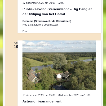
a
17 december 2025 om 20:00
-
22:00
Publieksavond Sterrenwacht – Big Bang en
t
de Uitdijing van het Heelal
De Imme (Sterrenwacht de Weerribben)
i
Nog 13 plaats(en) beschikbaar.
Free
e
VR
19
19 december 2025 om 15:00
-
20 december 2025 om 11:00
Astronomiearrangement