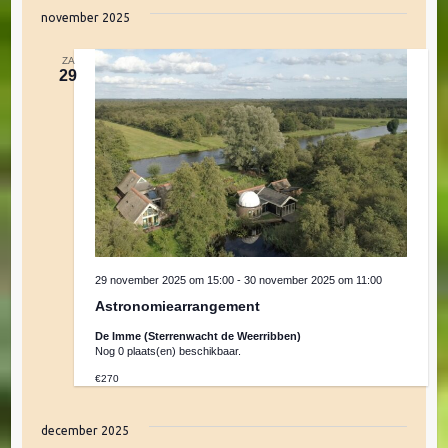
j
k
e
november 2025
s
e
v
e
t
l
n
n
ZA
e
29
e
c
e
t
m
e
n
e
e
r
n
e
e
t
e
m
w
n
d
e
29 november 2025 om 15:00
-
30 november 2025 om 11:00
e
a
Astronomiearrangement
e
t
De Imme (Sterrenwacht de Weerribben)
r
u
Nog 0 plaats(en) beschikbaar.
n
m
g
€270
.
a
t
december 2025
v