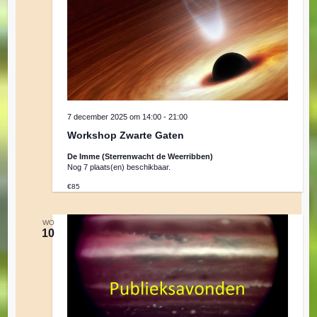
e
n
w
7 december 2025 om 14:00
-
21:00
e
Workshop Zwarte Gaten
De Imme (Sterrenwacht de Weerribben)
e
Nog 7 plaats(en) beschikbaar.
€85
r
WO
10
g
e