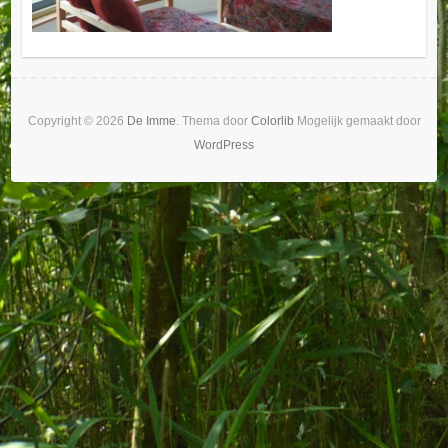
Copyright © 2026
De Imme
. Thema door
Colorlib
Mogelijk gemaakt door
WordPress