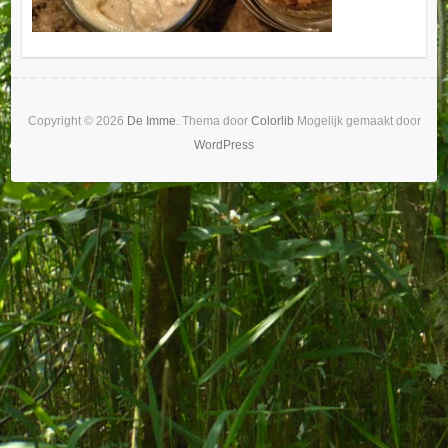
Copyright © 2026
De Imme
. Thema door
Colorlib
Mogelijk gemaakt door
WordPress