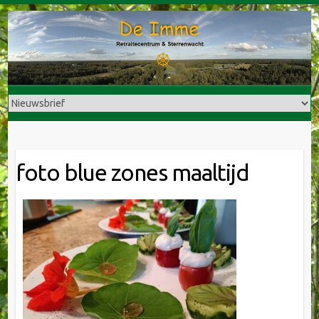
Doorgaan
naar
inhoud
foto blue zones maaltijd