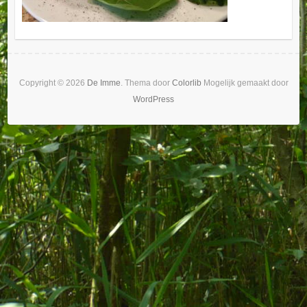
Copyright © 2026
De Imme
. Thema door
Colorlib
Mogelijk gemaakt door
WordPress