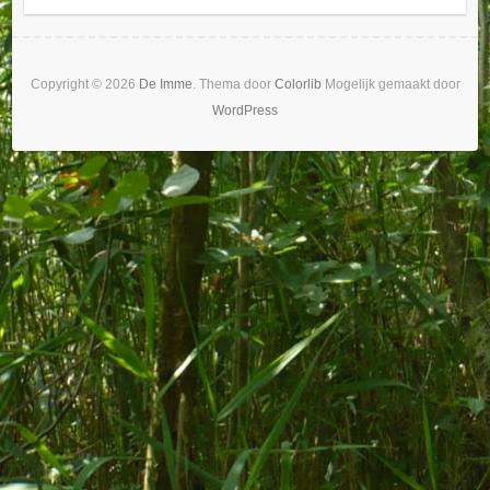
Copyright © 2026
De Imme
. Thema door
Colorlib
Mogelijk gemaakt door
WordPress