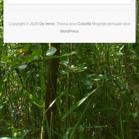
Copyright © 2026
De Imme
. Thema door
Colorlib
Mogelijk gemaakt door
WordPress