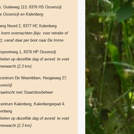
 Oudeweg 113, 8376 HS Ossenzijl:
e Ossenzijl en Kalenberg
erg Noord 2, 8377 HC Kalenberg
komt overnachten (bijv. voor retraite of
); vanaf daar per boot naar De Imme
erspoortweg 1, 8376 HP Ossenzijl
iteiten op dezelfde dag of avond: te voet
rrenwacht
(2,3 km)
centrum De Weerribben, Hoogeweg 27,
senzijl
vaartocht met Staatsbosbeheer
entrum Kalenberg, Kalenbergerpad 4,
lenberg
iteiten op dezelfde dag of avond: te voet
rrenwacht (2,3 km)