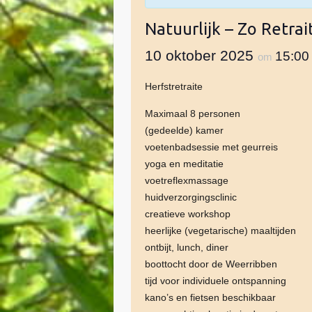
Natuurlijk – Zo Retrai
10 oktober 2025
15:0
om
Herfstretraite
Maximaal 8 personen
(gedeelde) kamer
voetenbadsessie met geurreis
yoga en meditatie
voetreflexmassage
huidverzorgingsclinic
creatieve workshop
heerlijke (vegetarische) maaltijden
ontbijt, lunch, diner
boottocht door de Weerribben
tijd voor individuele ontspanning
kano’s en fietsen beschikbaar