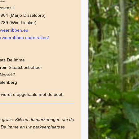
113
senzijl
904 (Marjo Disseldorp)
789 (Wim Liesker)
eerribben.eu
.weerribben.eu/retraites/
aats De Imme
rein Staatsbosbeheer
 Noord 2
alenberg
 wordt u opgehaald met de boot.
s gratis. Klik op de markeringen om de
n De Imme en uw parkeerplaats te