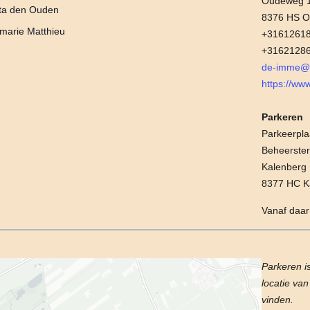
Oudeweg 
tta den Ouden
8376 HS Os
marie Matthieu
+31612618
+31621286
de-imme@w
https://www
Parkeren
Parkeerpl
Beheerster
Kalenberg
8377 HC K
Vanaf daar
Parkeren i
locatie va
vinden.