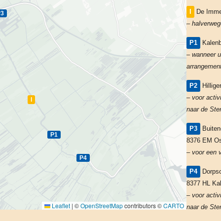
I
De Imme,
P3
– halverweg
P1
Kalenb
– wanneer u 
arrangement
P2
Hillig
– voor activ
I
naar de Ste
P3
Buiten
P1
8376 EM Os
– voor een 
P4
P4
Dorpsc
8377 HL Ka
– voor activ
Leaflet
|
©
OpenStreetMap
contributors ©
CARTO
naar de Ste