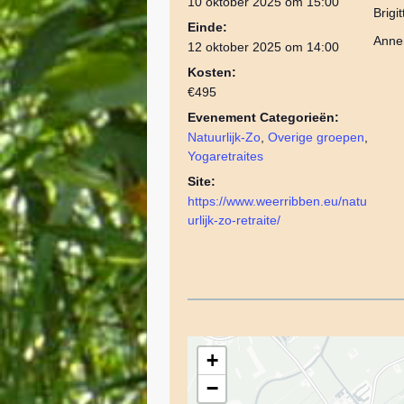
10 oktober 2025 om 15:00
Brigi
Einde:
Anne
12 oktober 2025 om 14:00
Kosten:
€495
Evenement Categorieën:
Natuurlijk-Zo
,
Overige groepen
,
Yogaretraites
Site:
https://www.weerribben.eu/natu
urlijk-zo-retraite/
+
−