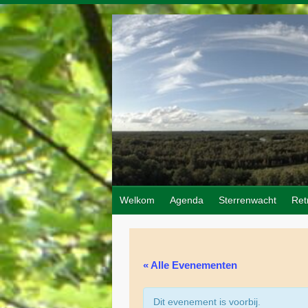
Doorgaan
naar
inhoud
Welkom
Agenda
Sterrenwacht
Ret
« Alle Evenementen
Dit evenement is voorbij.