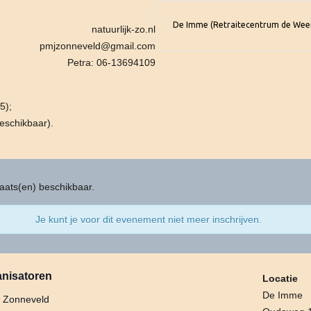
De Imme (Retraitecentrum de Wee
natuurlijk-zo.nl
pmjzonneveld@gmail.com
Petra: 06-13694109
5);
eschikbaar).
aats(en) beschikbaar.
Je kunt je voor dit evenement niet meer inschrijven.
nisatoren
Locatie
De Imme
a Zonneveld