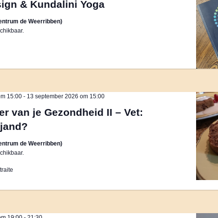
gn & Kundalini Yoga
entrum de Weerribben)
chikbaar.
om 15:00
-
13 september 2026 om 15:00
r van je Gezondheid II – Vet:
ijand?
entrum de Weerribben)
chikbaar.
raite
om 19:00
-
21:30