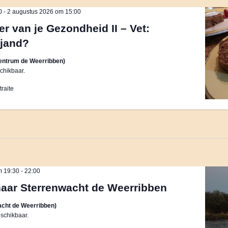
0
-
2 augustus 2026 om 15:00
r van je Gezondheid II – Vet:
ijand?
entrum de Weerribben)
chikbaar.
raite
m 19:30
-
22:00
naar Sterrenwacht de Weerribben
cht de Weerribben)
schikbaar.