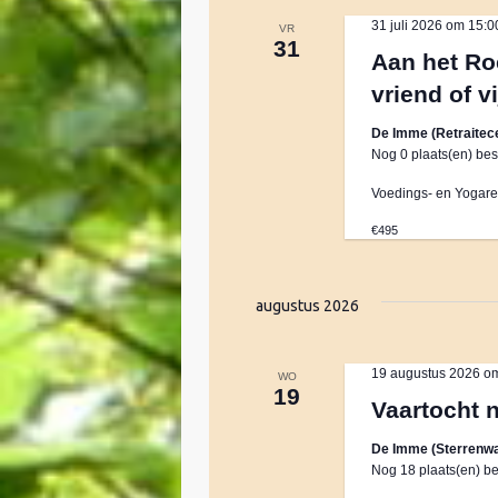
t
t
k
31 juli 2026 om 15:0
VR
u
v
31
e
Aan het Roe
m
o
.
vriend of v
o
n
r
De Imme (Retraitec
E
Nog 0 plaats(en) bes
v
Z
Voedings- en Yogaret
e
n
€495
o
e
m
e
augustus 2026
e
n
k
t
19 augustus 2026 o
WO
e
19
Vaartocht 
n
e
m
De Imme (Sterrenwa
e
Nog 18 plaats(en) be
n
t