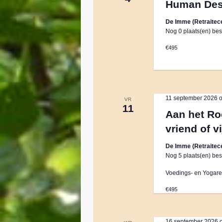
Human Desi
v
De Imme (Retraitec
Nog 0 plaats(en) bes
e
€495
n
n
11 september 2026 
VR
11
Aan het Roe
a
vriend of v
De Imme (Retraitec
v
Nog 5 plaats(en) bes
Voedings- en Yogaret
i
€495
g
16 september 2026 