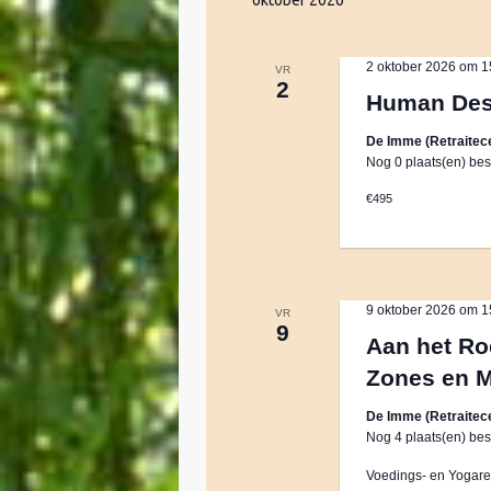
oktober 2026
2 oktober 2026 om 1
VR
2
Human Desi
De Imme (Retraitec
Nog 0 plaats(en) bes
€495
9 oktober 2026 om 1
VR
9
Aan het Ro
Zones en 
De Imme (Retraitec
Nog 4 plaats(en) bes
Voedings- en Yogaret