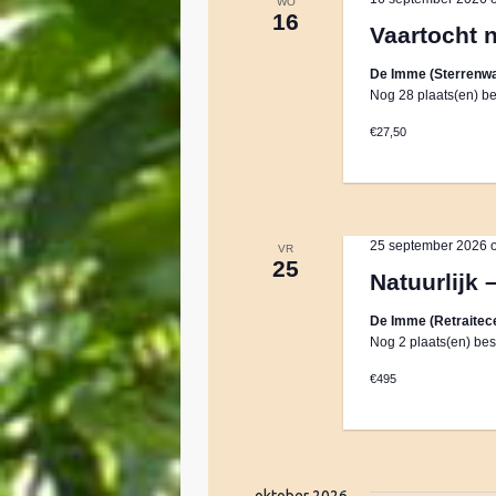
WO
16
a
Vaartocht 
De Imme (Sterrenwa
t
Nog 28 plaats(en) be
€27,50
i
e
25 september 2026 
VR
25
Natuurlijk 
De Imme (Retraitec
Nog 2 plaats(en) bes
€495