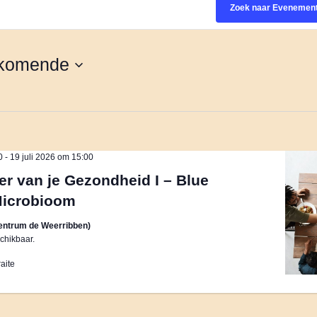
Zoek naar Evenemen
komende
0
-
19 juli 2026 om 15:00
er van je Gezondheid I – Blue
Microbioom
entrum de Weerribben)
chikbaar.
aite