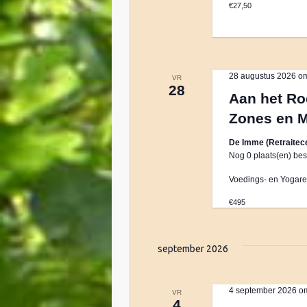
€27,50
k
e
e
y
w
n
28 augustus 2026 o
VR
o
28
Aan het Ro
r
w
d
Zones en 
.
e
De Imme (Retraitec
Nog 0 plaats(en) bes
e
Voedings- en Yogaret
€495
r
september 2026
g
4 september 2026 o
e
VR
4