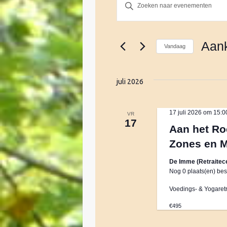
E
V
u
l
v
e
Aan
Vandaag
e
e
S
n
e
k
juli 2026
n
l
e
e
y
c
e
w
17 juli 2026 om 15:0
VR
17
t
o
Aan het Ro
e
r
m
Zones en 
e
d
r
i
De Imme (Retraitec
e
e
Nog 0 plaats(en) bes
n
e
.
Voedings- & Yogaretr
n
n
Z
€495
d
o
a
e