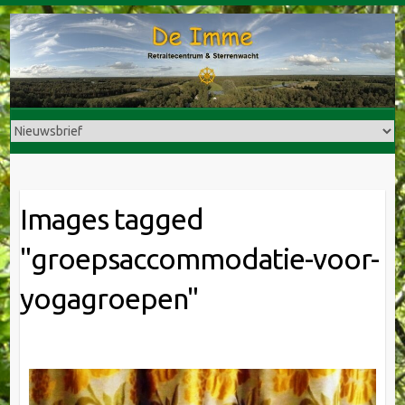
Doorgaan
naar
inhoud
Images tagged
"groepsaccommodatie-voor-
yogagroepen"