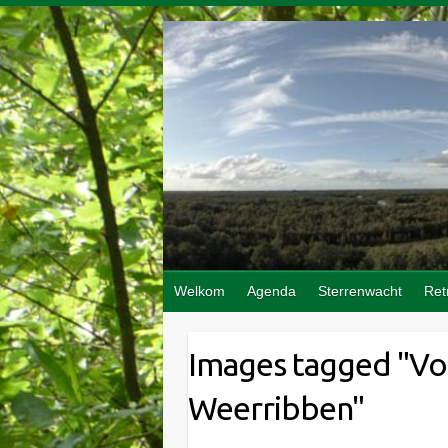
Doorgaan
naar
inhoud
Welkom
Agenda
Sterrenwacht
Ret
Images tagged "Vo
Weerribben"