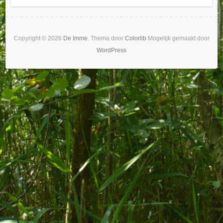
Copyright © 2026
De Imme
. Thema door
Colorlib
Mogelijk gemaakt door
WordPress