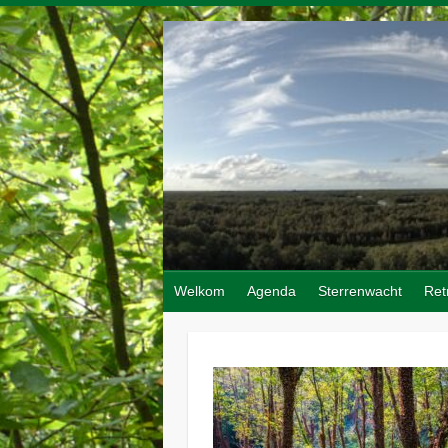
Doorgaan
naar
inhoud
Welkom
Agenda
Sterrenwacht
Ret