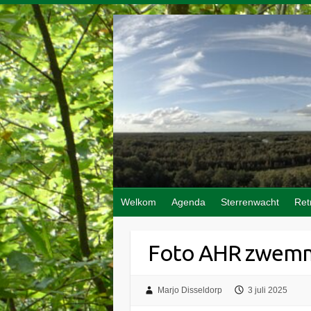
Doorgaan
naar
inhoud
Welkom
Agenda
Sterrenwacht
Ret
Foto AHR zwemme
Marjo Disseldorp
3 juli 2025