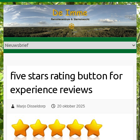
Doorgaan
naar
inhoud
five stars rating button for
experience reviews
Marjo Disseldorp
20 oktober 2025