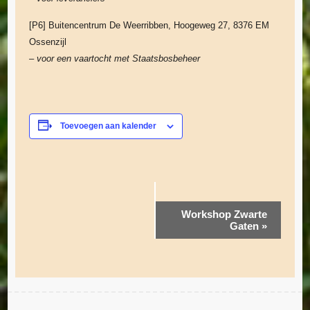
[P6] Buitencentrum De Weerribben, Hoogeweg 27, 8376 EM
Ossenzijl
– voor een vaartocht met Staatsbosbeheer
Toevoegen aan kalender
E
Workshop Zwarte
Gaten
»
v
e
n
e