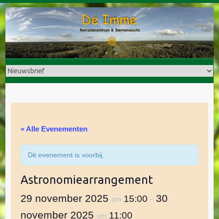
Doorgaan
naar
inhoud
« Alle Evenementen
Dit evenement is voorbij.
Astronomiearrangement
29 november 2025
30
15:00
om
–
november 2025
11:00
om