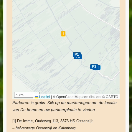
I
P1
P5
P3
P4
1 km
Leaflet
|
© OpenStreetMap contributors © CARTO
Parkeren is gratis. Klik op de markeringen om de locatie
van De Imme en uw parkeerplaats te vinden.
[I] De Imme, Oudeweg 113, 8376 HS Ossenzijl:
– halverwege Ossenzijl en Kalenberg