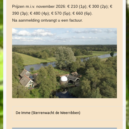
Prijzen m.i.v. november 2026: € 210 (1p); € 300 (2p); €
390 (3p); € 480 (4p); € 570 (5p); € 660 (6p).
Na aanmelding ontvangt u een factuur.
De Imme (Sterrenwacht de Weerribben)