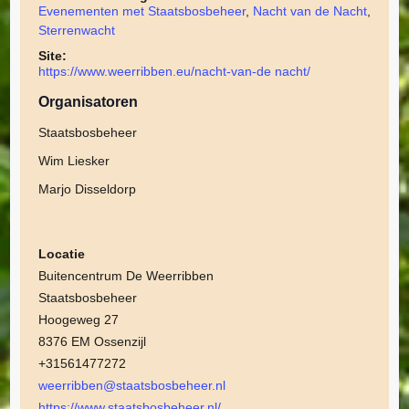
Evenementen met Staatsbosbeheer
,
Nacht van de Nacht
,
Sterrenwacht
Site:
https://www.weerribben.eu/nacht-van-de nacht/
Organisatoren
Staatsbosbeheer
Wim Liesker
Marjo Disseldorp
Locatie
Buitencentrum De Weerribben
Staatsbosbeheer
Hoogeweg 27
8376 EM Ossenzijl
+31561477272
weerribben@staatsbosbeheer.nl
https://www.staatsbosbeheer.nl/