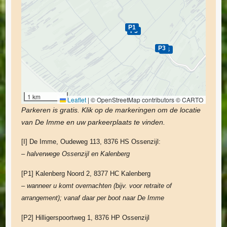
P1
P5
P3
P4
1 km
Leaflet
|
© OpenStreetMap contributors © CARTO
Parkeren is gratis. Klik op de markeringen om de locatie
van De Imme en uw parkeerplaats te vinden.
[I] De Imme, Oudeweg 113, 8376 HS Ossenzijl:
– halverwege Ossenzijl en Kalenberg
[P1] Kalenberg Noord 2, 8377 HC Kalenberg
– wanneer u komt overnachten (bijv. voor retraite of
arrangement); vanaf daar per boot naar De Imme
[P2] Hilligerspoortweg 1, 8376 HP Ossenzijl