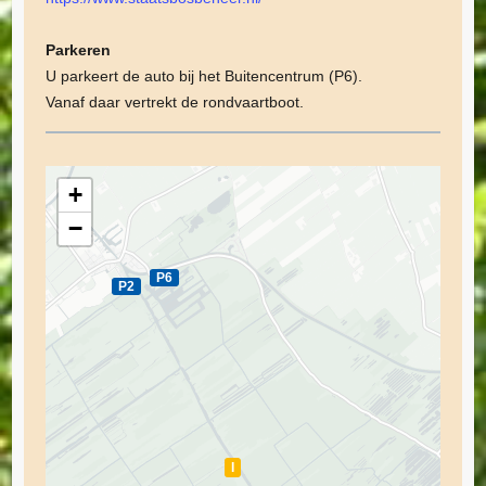
Parkeren
U parkeert de auto bij het Buitencentrum (P6).
Vanaf daar vertrekt de rondvaartboot.
+
−
P6
P2
I