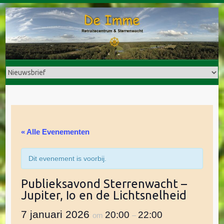
Doorgaan
naar
inhoud
« Alle Evenementen
Dit evenement is voorbij.
Publieksavond Sterrenwacht –
Jupiter, Io en de Lichtsnelheid
7 januari 2026
20:00
22:00
om
–