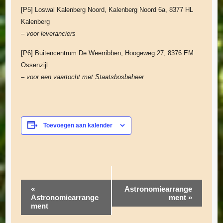
[P5] Loswal Kalenberg Noord, Kalenberg Noord 6a, 8377 HL
Kalenberg
– voor leveranciers
[P6] Buitencentrum De Weerribben, Hoogeweg 27, 8376 EM
Ossenzijl
– voor een vaartocht met Staatsbosbeheer
Toevoegen aan kalender
E
«
Astronomiearrange
Astronomiearrange
ment
»
v
ment
e