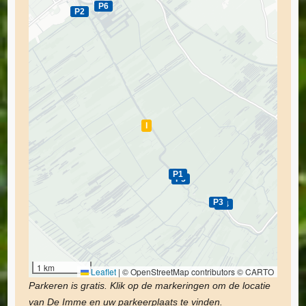
P6
P2
I
P1
P5
P3
P4
1 km
Leaflet
|
© OpenStreetMap contributors © CARTO
Parkeren is gratis. Klik op de markeringen om de locatie
van De Imme en uw parkeerplaats te vinden.