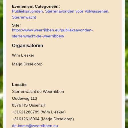
Evenement Categorieën:
Publieksavonden
,
Sterrenavonden voor Volwassenen
,
Sterrenwacht
Site:
https://www.weerribben.eu/publieksavonden-
sterrenwacht-de-weerribben/
Organisatoren
Wim Liesker
Marjo Disseldorp
Locatie
Sterrenwacht de Weerribben
Oudeweg 113
8376 HS Ossenzijl
+31621286789 (Wim Liesker)
+31612618904 (Marjo Disseldorp)
de-imme@weerribben.eu