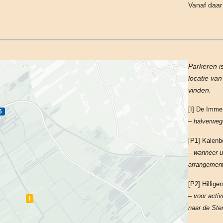
Vanaf daar
Parkeren i
locatie va
vinden.
[I] De Imme
6
– halverweg
[P1] Kalenb
– wanneer u 
arrangement
[P2] Hillig
– voor activ
I
naar de Ste