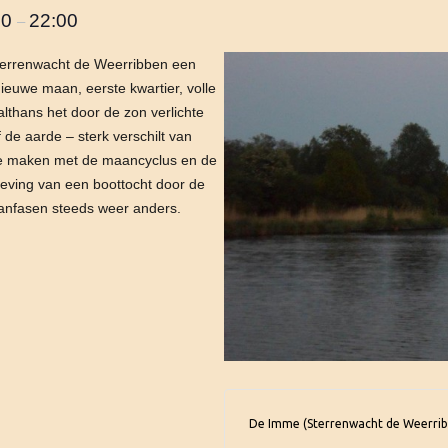
30
22:00
–
Sterrenwacht de Weerribben een
euwe maan, eerste kwartier, volle
althans het door de zon verlichte
 de aarde – sterk verschilt van
te maken met de maancyclus en de
eving van een boottocht door de
aanfasen steeds weer anders.
De Imme (Sterrenwacht de Weerri