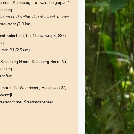
entrum Kalenberg, t.o. Kalenbergerpad 4,
lenberg
iteiten op dezelfde dag of avond: te voet
rrenwacht (2,3 km)
and Kalenberg, t.o. Nieuweweg 5, 8377
rg
f voor P3 (2,5 km)
 Kalenberg Noord, Kalenberg Noord 6a,
lenberg
anciers
ncentrum De Weerribben, Hoogeweg 27,
senzijl
vaartocht met Staatsbosbeheer