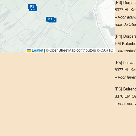
[P3] Dorpsc
P1
P5
8377 HL Ka
– voor activ
P3
P4
naar de Ste
[P4] Dorpsr
HM Kalenbe
Leaflet
|
© OpenStreetMap contributors © CARTO
– alternatie
[P5] Loswal
8377 HL Ka
– voor lever
[P6] Buite
8376 EM Os
– voor een 