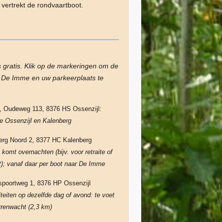
 vertrekt de rondvaartboot.
s gratis. Klik op de markeringen om de
n De Imme en uw parkeerplaats te
, Oudeweg 113, 8376 HS Ossenzijl:
e Ossenzijl en Kalenberg
erg Noord 2, 8377 HC Kalenberg
komt overnachten (bijv. voor retraite of
); vanaf daar per boot naar De Imme
erspoortweg 1, 8376 HP Ossenzijl
iteiten op dezelfde dag of avond: te voet
rrenwacht
(2,3 km)