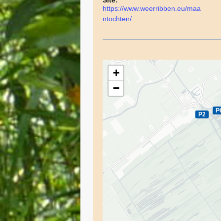
Site:
https://www.weerribben.eu/maa
ntochten/
+
−
P
P2