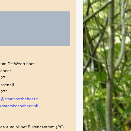
trum De Weerribben
beheer
 27
senzijl
7272
n@staatsbosbeheer.nl
w.staatsbosbeheer.nl/
 de auto bij het Buitencentrum (P6).