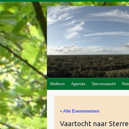
Doorgaan
naar
inhoud
Welkom
Agenda
Sterrenwacht
Ret
« Alle Evenementen
Vaartocht naar Sterr