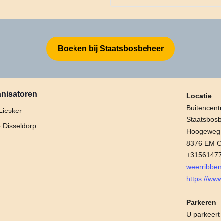
Boeken bij Staatsbosbeheer
nisatoren
Locatie
Buitencen
Liesker
Staatsbos
 Disseldorp
Hoogeweg
8376 EM Os
+3156147
weerribbe
https://ww
Parkeren
U parkeert