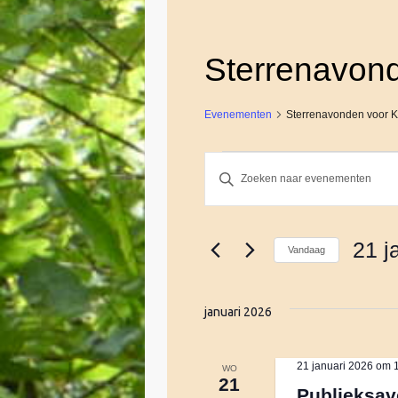
Sterrenavon
Evenementen
Sterrenavonden voor 
Evenementen
E
V
u
l
v
e
21 j
Vandaag
e
e
S
n
e
k
januari 2026
n
l
e
e
y
c
e
w
21 januari 2026 om 
WO
21
t
o
Publieksav