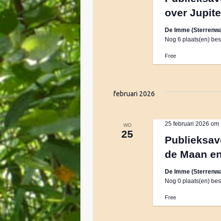
e
r
m
over Jupite
e
d
r
i
De Imme (Sterrenwa
e
e
Nog 6 plaats(en) bes
n
e
.
Free
n
n
Z
d
o
a
e
t
februari 2026
t
k
u
v
e
m
o
25 februari 2026 om
WO
25
.
o
Publieksav
n
r
de Maan en
E
v
Z
De Imme (Sterrenwa
Nog 0 plaats(en) bes
e
n
Free
o
e
m