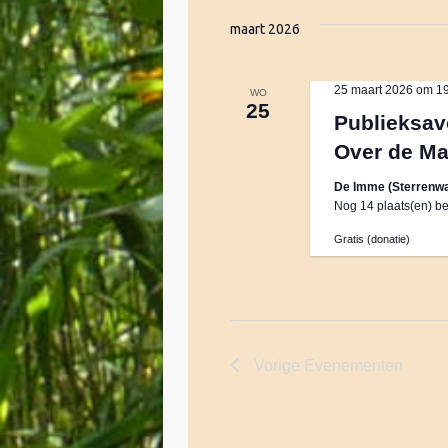
e
e
maart 2026
n
k
t
25 maart 2026 om 1
e
WO
25
n
Publieksav
e
m
Over de M
e
n
t
De Imme (Sterrenwa
Nog 14 plaats(en) be
k
e
e
Gratis (donatie)
y
w
n
o
r
w
d
Vorige
Evenementen
.
e