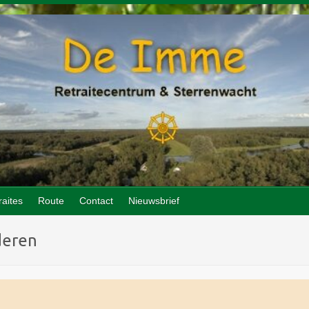
raites
Route
Contact
Nieuwsbrief
deren