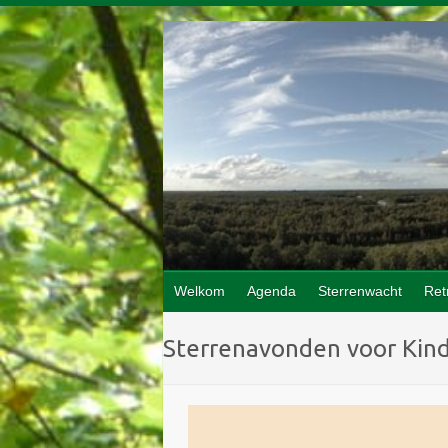
Doorgaan
naar
inhoud
Welkom
Agenda
Sterrenwacht
Ret
Sterrenavonden voor Kin