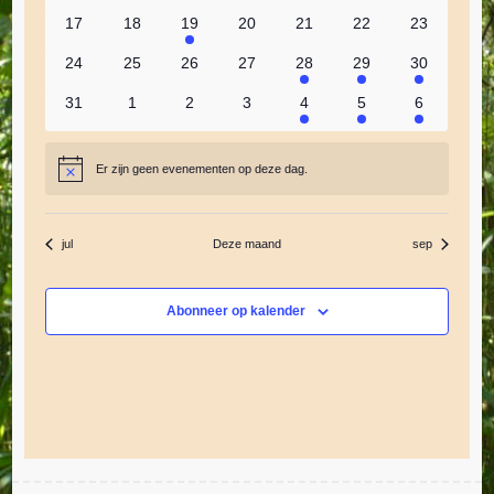
m
l
e
e
e
e
e
e
e
e
e
e
e
e
e
e
n
e
e
e
e
e
e
e
e
0
0
1
0
0
0
0
17
18
19
20
21
22
23
v
v
v
v
v
v
v
e
n
n
n
n
n
n
n
e
m
m
m
m
m
m
m
e
e
e
e
e
e
e
e
e
e
e
e
e
e
e
e
e
e
e
e
e
e
0
0
0
0
1
1
1
24
25
26
27
28
29
30
r
e
e
e
e
e
e
e
n
v
v
v
v
v
v
v
e
n
n
n
n
n
n
n
m
m
m
m
m
m
m
e
e
e
e
e
e
e
n
n
n
n
n
n
n
e
e
e
e
e
e
e
e
e
e
e
e
e
e
e
t
0
0
0
0
1
1
1
31
1
2
3
4
5
6
e
e
e
e
e
e
e
v
v
v
v
v
v
v
t
t
t
t
t
t
t
n
n
n
n
n
n
n
e
m
m
m
m
m
m
m
n
e
e
e
e
e
e
e
n
n
n
n
n
n
n
e
e
e
e
e
e
e
m
e
e
e
e
w
e
e
e
e
e
e
e
n
e
e
e
e
e
e
e
v
v
v
v
v
v
v
t
t
t
t
t
t
t
n
n
n
n
n
n
n
n
n
n
n
m
m
m
m
m
m
m
n
n
n
n
n
n
n
d
Er zijn geen evenementen op deze dag.
e
e
e
e
e
e
e
e
e
e
e
e
e
e
e
B
e
e
e
e
e
e
e
d
e
e
e
e
e
e
e
t
t
t
t
t
t
t
e
n
n
n
n
n
n
e
n
a
n
n
n
n
n
n
n
m
m
m
m
m
m
m
e
n
n
n
n
n
n
n
r
e
e
e
e
e
e
e
e
e
e
e
e
e
e
t
e
e
e
e
e
e
e
i
t
t
t
t
t
t
t
n
n
n
n
n
n
n
m
m
m
m
m
m
m
r
c
e
jul
Deze maand
sep
n
n
n
n
n
n
n
u
e
e
e
e
e
e
n
h
e
e
e
e
e
e
e
t
t
t
t
t
t
t
m
t
n
n
n
n
n
n
g
n
n
n
n
n
n
n
e
e
e
e
.
r
t
t
t
t
t
t
t
a
Abonneer op kalender
t
n
n
n
n
e
e
e
e
v
n
n
n
n
v
e
e
n
a
n
n