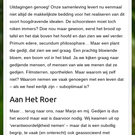
Uitdagingen genoeg! Onze samenleving levert nu eenmaal
niet altijd de makkelijkste bedding voor het realiseren van dit
soort hoogdravende idealen. De schoorsteen moet toch
roken immers? Doe nou maar gewoon, eerst het brood op
tafel en het dak boven het hoofd en dan zien we wel verder.
Primum edere, secundum philosophare… Maar een plant
die gedijt, dat zien we wel graag. Een prachtig bloeiende
bloem, een boom vol in het blad. Ja we kijken graag naar
gedijende mensen, of mensen van wie we menen dat ze
gedijen. Filmsterren, sporthelden. Maar waarom wij zelf
niet? Waarom nemen we vaak genoegen met een leven dat
– als we heel eerlijk zijn – suboptimaal is?
Aan Het Roer
Maar… terug naar ons, naar Marjo en mij. Gedijen is dus
het woord maar wat is daarvoor nodig. Wij kwamen uit op
‘verantwoordelijkheid nemen’ – maar dat is een oubollig
begrip, te vaak (en onterecht) ook geassocieerd met