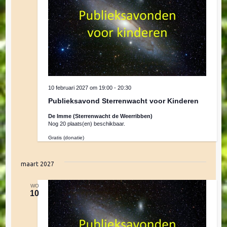
v
e
n
n
10 februari 2027 om 19:00
-
20:30
Publieksavond Sterrenwacht voor Kinderen
a
De Imme (Sterrenwacht de Weerribben)
Nog 20 plaats(en) beschikbaar.
Gratis (donatie)
v
maart 2027
i
WO
10
g