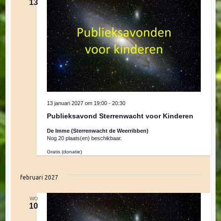
13
e
n
w
e
13 januari 2027 om 19:00
-
20:30
e
Publieksavond Sterrenwacht voor Kinderen
De Imme (Sterrenwacht de Weerribben)
Nog 20 plaats(en) beschikbaar.
r
Gratis (donatie)
g
februari 2027
e
WO
10