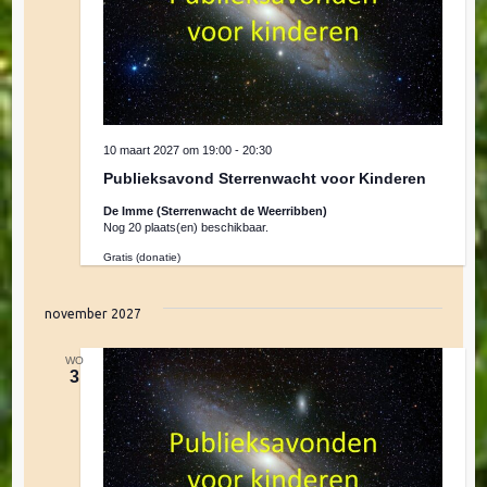
a
t
i
10 maart 2027 om 19:00
-
20:30
e
Publieksavond Sterrenwacht voor Kinderen
De Imme (Sterrenwacht de Weerribben)
Nog 20 plaats(en) beschikbaar.
Gratis (donatie)
november 2027
WO
3