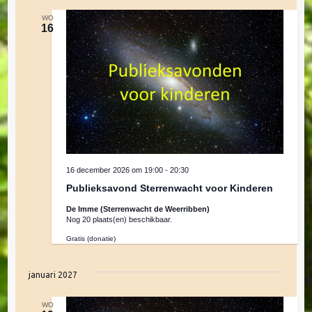
e
e
WO
16
n
n
n
a
Z
v
o
i
g
e
16 december 2026 om 19:00
-
20:30
a
Publieksavond Sterrenwacht voor Kinderen
t
k
De Imme (Sterrenwacht de Weerribben)
i
Nog 20 plaats(en) beschikbaar.
e
Gratis (donatie)
e
januari 2027
n
WO