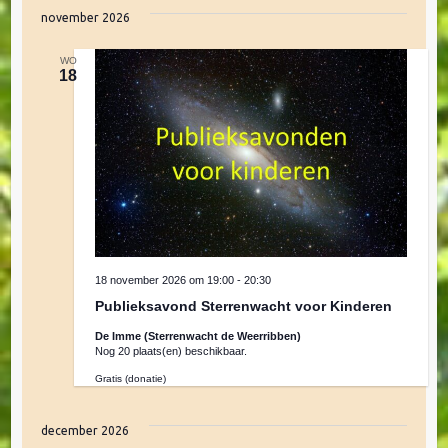
j
k
e
november 2026
s
e
v
e
t
l
n
n
WO
e
18
e
c
e
t
m
e
n
e
e
r
n
e
e
t
e
m
w
n
d
e
18 november 2026 om 19:00
-
20:30
e
a
Publieksavond Sterrenwacht voor Kinderen
e
t
De Imme (Sterrenwacht de Weerribben)
r
u
Nog 20 plaats(en) beschikbaar.
n
m
g
Gratis (donatie)
.
a
t
december 2026
v