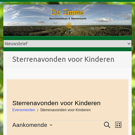
Doorgaan
naar
inhoud
Sterrenavonden voor Kinderen
Sterrenavonden voor Kinderen
Evenementen
Sterrenavonden voor Kinderen
E
Z
Aankomende
Evenementen
E
L
o
i
S
v
e