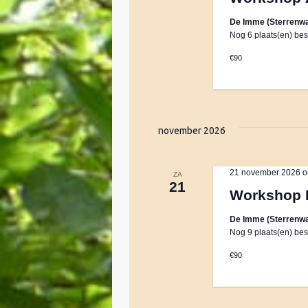
e
r
m
e
De Imme (Sterrenwa
d
Nog 6 plaats(en) bes
r
i
e
e
n
€90
e
.
n
n
Z
d
o
a
e
t
november 2026
t
k
u
v
e
m
o
21 november 2026 o
ZA
21
.
o
Workshop 
n
r
De Imme (Sterrenwa
E
Nog 9 plaats(en) bes
v
Z
e
€90
n
o
e
m