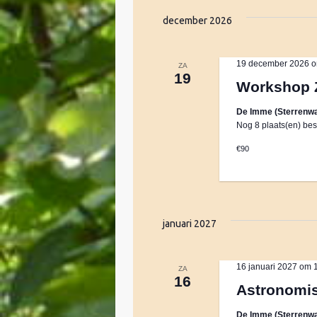
e
e
december 2026
n
k
t
19 december 2026 o
e
ZA
19
n
Workshop 
e
m
De Imme (Sterrenwa
e
n
Nog 8 plaats(en) bes
t
k
€90
e
e
y
w
n
o
januari 2027
r
w
d
16 januari 2027 om 
.
ZA
16
e
Astronomi
De Imme (Sterrenwa