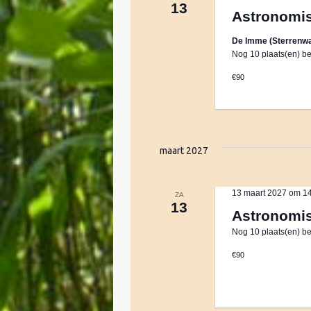
a
13
Astronomi
v
De Imme (Sterrenwa
Nog 10 plaats(en) be
i
€90
g
a
maart 2027
t
13 maart 2027 om 1
ZA
13
Astronomi
i
Nog 10 plaats(en) be
€90
e