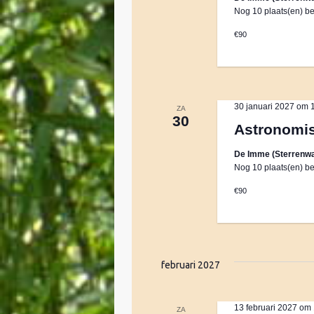
e
Nog 10 plaats(en) be
€90
r
g
30 januari 2027 om 
ZA
e
30
Astronomi
De Imme (Sterrenwa
v
Nog 10 plaats(en) be
€90
e
n
februari 2027
n
13 februari 2027 om
ZA