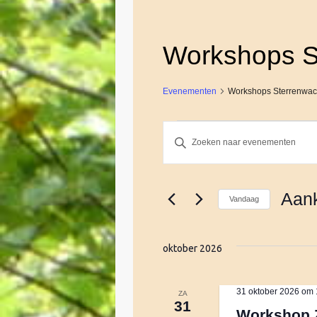
Workshops S
Evenementen
Workshops Sterrenwac
Evenementen
E
V
u
l
v
e
Aan
Vandaag
e
e
S
n
e
k
oktober 2026
n
l
e
e
y
c
e
w
31 oktober 2026 om 
ZA
31
t
o
Workshop 