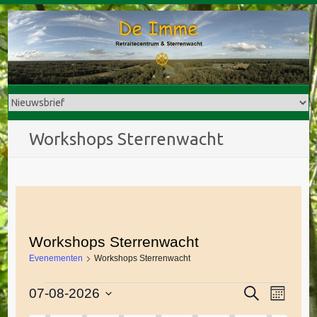
Doorgaan
naar
inhoud
Workshops Sterrenwacht
Workshops Sterrenwacht
Evenementen
Workshops Sterrenwacht
E
Z
07-08-2026
Evenementen
E
M
o
a
S
v
e