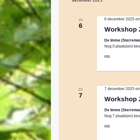
t
december 2025
t
k
u
v
e
m
o
6 december 2025 om
ZA
6
.
o
Workshop 
n
r
De Imme (Sterrenwa
E
Nog 0 plaats(en) bes
v
Z
e
€85
n
o
e
m
e
e
7 december 2025 om
ZO
n
7
Workshop 
k
t
e
De Imme (Sterrenwa
Nog 7 plaats(en) bes
n
e
m
€85
e
n
t