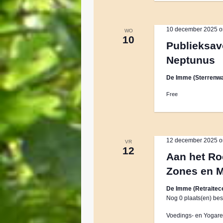
k
e
e
10 december 2025 o
WO
y
10
Publieksav
w
n
Neptunus
o
r
w
De Imme (Sterrenwa
d
.
Free
e
e
12 december 2025 o
VR
12
Aan het Ro
r
Zones en 
g
De Imme (Retraitec
Nog 0 plaats(en) bes
e
Voedings- en Yogaretr