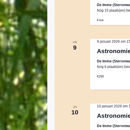
De Imme (Sterrenwa
Nog 15 plaats(en) be
Free
9 januari 2026 om 1
VR
9
Astronomi
De Imme (Sterrenwa
Nog 6 plaats(en) bes
€290
10 januari 2026 om 
ZA
10
Astronomi
De Imme (Sterrenwa