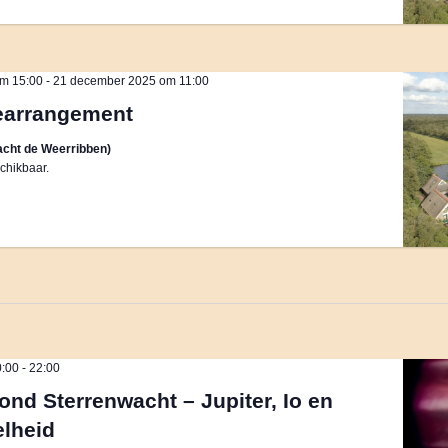
m 15:00
-
21 december 2025 om 11:00
earrangement
cht de Weerribben)
chikbaar.
0:00
-
22:00
ond Sterrenwacht – Jupiter, Io en
elheid