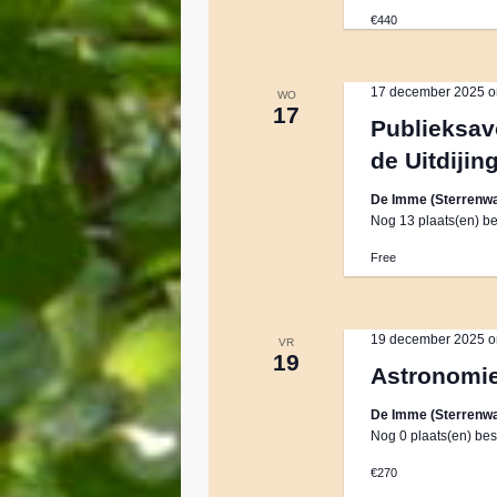
€440
v
17 december 2025 o
e
WO
17
Publieksav
de Uitdijin
n
De Imme (Sterrenwa
n
Nog 13 plaats(en) be
Free
a
19 december 2025 o
v
VR
19
Astronomi
i
De Imme (Sterrenwa
Nog 0 plaats(en) bes
g
€270