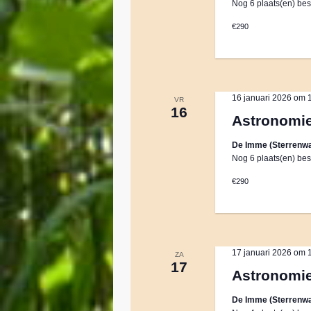
Nog 6 plaats(en) bes
€290
16 januari 2026 om 
VR
16
Astronomi
De Imme (Sterrenwa
Nog 6 plaats(en) bes
€290
17 januari 2026 om 
ZA
17
Astronomi
De Imme (Sterrenwa