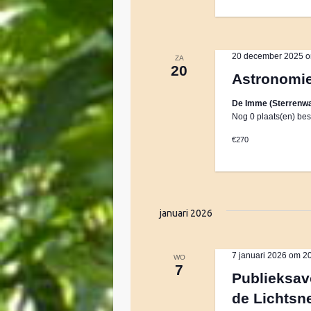
a
t
20 december 2025 o
ZA
20
Astronomi
i
De Imme (Sterrenwa
Nog 0 plaats(en) bes
e
€270
januari 2026
7 januari 2026 om 2
WO
7
Publieksav
de Lichtsn