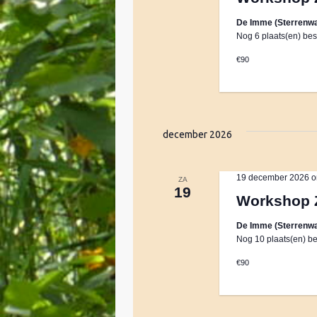
e
r
m
e
De Imme (Sterrenwa
d
Nog 6 plaats(en) bes
r
i
e
e
n
€90
e
.
n
n
Z
d
o
a
e
t
december 2026
t
k
u
v
e
m
o
19 december 2026 o
ZA
19
.
o
Workshop 
n
r
De Imme (Sterrenwa
E
Nog 10 plaats(en) be
v
Z
e
€90
n
o
e
m