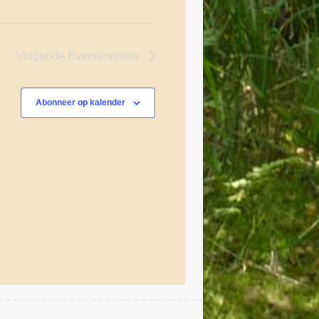
a
t
Volgende
Evenementen
i
e
Abonneer op kalender