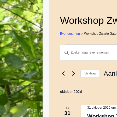
Workshop Zw
Evenementen
Workshop Zwarte Gate
Evenementen
E
V
u
l
v
e
Aan
Vandaag
e
e
S
n
e
k
oktober 2026
n
l
e
e
y
c
e
w
31 oktober 2026 om 
ZA
31
t
o
Workshop 