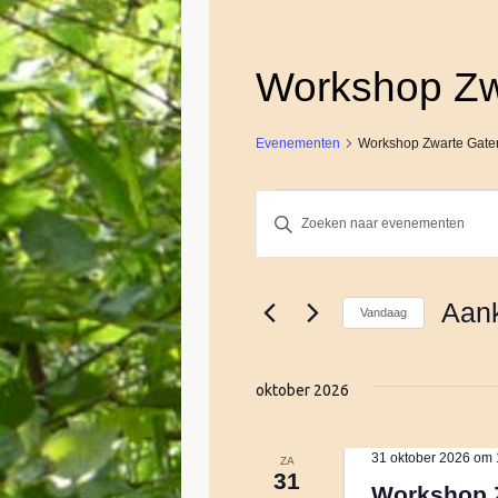
Workshop Zw
Evenementen
Workshop Zwarte Gate
Evenementen
E
V
u
l
v
e
Aan
Vandaag
e
e
S
n
e
k
oktober 2026
n
l
e
e
y
c
e
w
31 oktober 2026 om 
ZA
31
t
o
Workshop 