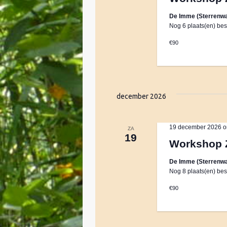
e
r
m
e
De Imme (Sterrenwa
d
Nog 6 plaats(en) bes
r
i
e
e
n
€90
e
.
n
n
Z
d
o
a
e
t
december 2026
t
k
u
v
e
m
o
19 december 2026 o
ZA
19
.
o
Workshop 
n
r
De Imme (Sterrenwa
E
Nog 8 plaats(en) bes
v
Z
e
€90
n
o
e
m