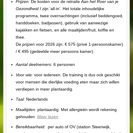
Prijzen:
De kosten voor de retraite
Aan het Roer van je
Gezondheid I
zijn ‘all-in’. Het totale inhoudelijke
programma, twee overnachtingen (inclusief beddengoed,
handdoeken, badjassen), gebruik van aanwezige
kajakken en fietsen, en alle maaltijden/fruit, koffie en
thee.
De prijzen voor 2026 zijn: € 575 (privé 1-persoonskamer)
/ € 495 (gedeelde meer persoons kamer).
Aantal deelnemers:
6 personen
Voor wie:
voor iedereen. De training is dus ook geschikt
voor mensen die dierlijke voeding eten maar zich willen
verdiepen in meer plantaardig.
Taal:
Nederlands
Maaltijden:
plantaardig. Met allergieën wordt rekening
gehouden.
Meer lezen
Bereikbaarheid:
per auto of OV (station Steenwijk,